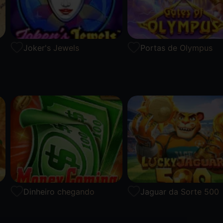
Joker's Jewels
Portas de Olympus
Dinheiro chegando
Jaguar da Sorte 500