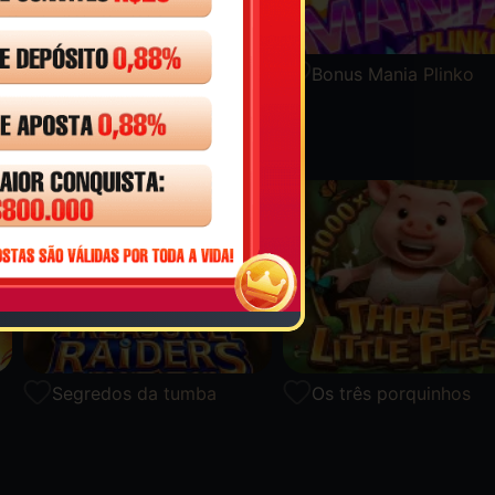
amejante Clássico
Super Chama
Bonus Mania Plinko
Segredos da tumba
Os três porquinhos