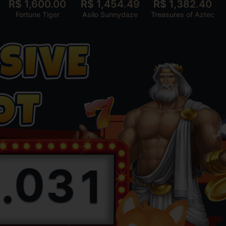
0
1
 1,600.00
R$ 1,454.49
R$ 1,382.40
R$ 
percarregado
ortune Tiger
Asilo Sunnydaze
Treasures of Aztec
O
1
1
2
2
2
3
3
3
3
.
4
4