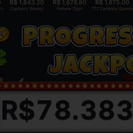
4
5
0
5
R$ 1,843.20
R$ 1,676.80
R$ 1,675.00
R$
Captain's Bounty
Fortune Tiger
777 Carretéis Quentes: Su
F
5
6
1
6
1
6
7
2
7
2
R$
7
8
.
3
8