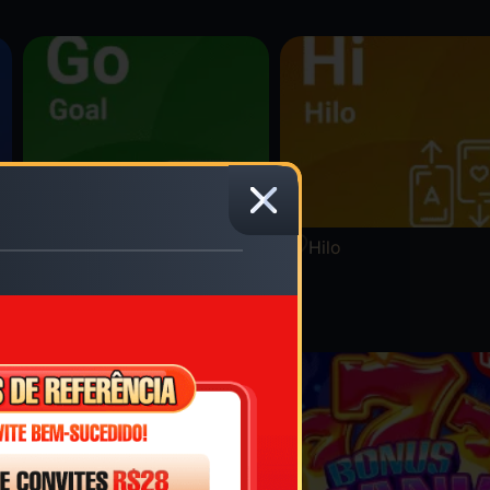
Goal
Hilo