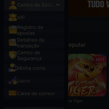
Centro de Sócios
VIP
Registro de
💰✨🚀
apostas
Detalhes da
Popular
transação
Centro de
Segurança
Minha conta
Lucro
Caixa de correio
Fortune Tiger